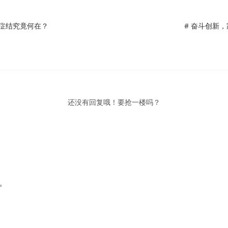
，症结究竟何在？
# 奋斗创新
还没有回复哦！要抢一楼吗？
。