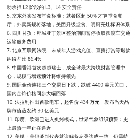
动承担 L2 阶段的 L3、L4 安全责任
5. 京东外卖发布堂食标准：就餐区超 50% 才算堂食餐
厅；外卖新规将落地，美团升级堂食、明厨亮灶标识体系
6. 四川甘孜：稻城亚丁景区整治期间暂停收取摆渡车交通
运输服务费用
7. 北京互联网法院：未成年人游戏充值、直播打赏等退款
纠纷占比 86.4%
8. 中国香港首次超越瑞士，成全球最大跨境财富管理中
心，规模与增速预计将维持领先
9. 国际金价连续三个交易日下跌，跌破 4400 美元关口，
国内金饰价格同步大幅回落
10. 法拉利推出首款电车，起售价 434 万元，发布当天品
牌市值蒸发约 30 亿美元
11. 印度、欧洲已进入炙烤模式，世界气象组织预警：史
上最热一年正在逼近
12. 美媒：美伊谈判代表就谅解备忘录达成一致，仍需特