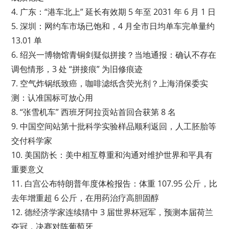
4. 广东：“港车北上” 延长有效期 5 年至 2031 年 6 月 1 日
5. 深圳：网约车市场已饱和，4 月全市日均单车完单量约
13.01 单
6. 绍兴一博物馆青铜剑疑似拼接？当地通报：确认不存在
调包情形，3 处 “拼接痕” 为旧修痕迹
7. 空气炸锅纸致癌，咖啡滤纸含荧光剂？上海消保委实
测：认准国标可放心用
8. “张雪机车” 西班牙阿拉贡站首回合获第 8 名
9. 中国空间站第十批科学实验样品顺利返回，人工胚胎等
交付科学家
10. 美国防长：美中相互尊重和沟通对维护世界和平具有
重要意义
11. 白宫公布特朗普年度体检报告：体重 107.95 公斤，比
去年增重超 6 公斤，在用药治疗高胆固醇
12. 德经济学家连续猜中 3 届世界杯冠军，预测本届荷兰
夺冠，决赛对阵葡萄牙